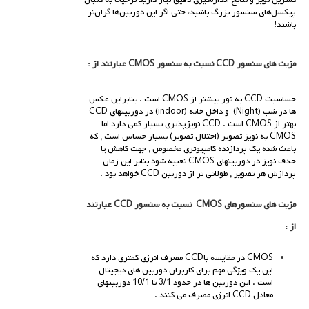
پیکسل‌های سنسور بزرگ باشید، حتی اگر این دوربین‌ها گران‌تر
باشند!
مزيت هاي سنسور
CCD
نسبت به سنسور
CMOS
عبارتند از :
حساسيت CCD به نور بیشتر از CMOS است . بنابراين عكس
ها در شب (Night) و داخل خانه (indoor) در دوربينهاي CCD
بهتر از CMOS است . CCD نويزپذيري بسيار كمي دارد اما
CMOS به نويز تصوير (اختلال تصوير) بسيار حساس است , كه
باعث شده يك پردازنده كامپيوتري مخصوص , جهت كاهش يا
حذف نويز در دوربينهاي CMOS تعبيه شود بنابر اين زمان
پردازش هر تصوير , طولاني تر از دوربين CCD خواهد بود .
مزيت هاي سنسورهاي
CMOS
نسبت به سنسور
CCD
عبارتند
از :
CMOS در مقايسه باCCD مصرف انرژي كمتري دارد كه
اين يك ويژگي مهم براي كاربران دوربين هاي ديجيتال
است . اين دوربين ها در حدود 3/1 تا 10/1 دوربينهاي
معادل CCD انرژي مصرف مي كنند .