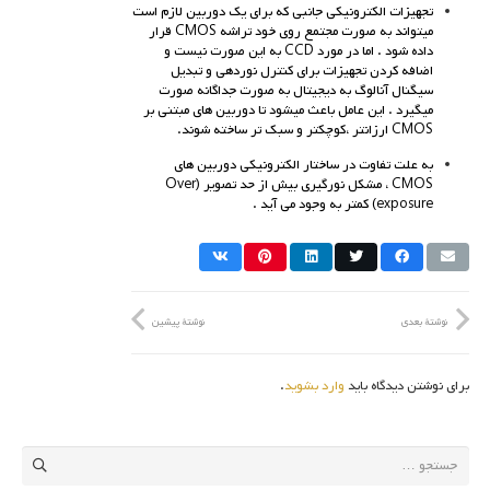
تجهيزات الكترونيكي جانبي كه براي يك دوربين لازم است
ميتواند به صورت مجتمع روي خود تراشه CMOS قرار
داده شود . اما در مورد CCD به اين صورت نيست و
اضافه كردن تجهيزات براي كنترل نوردهي و تبديل
سيگنال آنالوگ به ديجيتال به صورت جداگانه صورت
ميگيرد . اين عامل باعث ميشود تا دوربين هاي مبتني بر
CMOS ارزانتر ،كوچكتر و سبك تر ساخته شوند.
به علت تفاوت در ساختار الكترونيكي دوربين هاي
CMOS ، مشكل نورگيري بيش از حد تصوير (Over
exposure) كمتر به وجود مي آيد .
نوشتهٔ بعدی
نوشتهٔ پیشین
برای نوشتن دیدگاه باید
وارد بشوید
.
جستجو