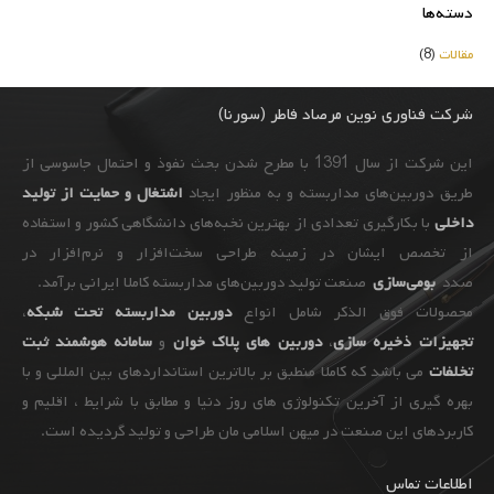
دسته‌ها
مقالات
(8)
شرکت فناوری نوین مرصاد فاطر (سورنا)
این شرکت از سال 1391 با مطرح شدن بحث نفوذ و احتمال جاسوسی از
طریق دوربین‌های مداربسته و به ‌منظور ایجاد
اشتغال و حمایت از تولید
داخلی
با بکارگیری تعدادی از بهترین نخبه‌های دانشگاهی کشور و استفاده
از تخصص ایشان در زمینه طراحی سخت‌افزار و نرم‌افزار در
صدد
بومی‌سازی
صنعت تولید دوربین‌های مداربسته کاملا ایرانی برآمد.
محصولات فوق الذکر شامل انواع
دوربین مداربسته تحت شبکه
،
تجهیزات
ذخیره سازی
،
دوربین های پلاک خوان
و
سامانه هوشمند ثبت
تخلفات
می باشد که کاملا منطبق بر بالاترین استانداردهای بین المللی و با
بهره گیری از آخرین تکنولوژی های روز دنیا و مطابق با شرایط ، اقلیم و
کاربردهای این صنعت در میهن اسلامی مان طراحی و تولید گردیده است.
اطلاعات تماس