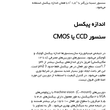
سنسور نسبتا بزرگتر با “۱٫۸ /۱با همان اندازه پیکسل استفاده
می‌شود.
اندازه پیکسل
سنسور
CCD
یا
CMOS
در نتیجه‌ی مینیاتوریزه سازیسنسورها اندازه پیکسل کوچک و
کوچکتر می‌شود. سنسورهای دوربین‌های مصرفی (۸ تا ۱۲
مگاپیکسلی) امروز دارای اندازه‌های پیکسل بیشتر از μm
1.7است، سطح نور فعال در هر پیکسل فقط حدود μm2 3 است.
این امر باعث ایجاد نویز بسیار شدید سنسور در شرایط نوری
مطلوب می‌شود. در کنترل کیفیت با استفاده از دوربین این مورد
اصلا قابل قبول نیست.
دوربین‌های (C-mount) machine vision با رزولوشن‌های
VGA تا ۲ مگاپیکسل به طور معمول دارای پیکسل‌های ۴٫۶ تا
۶٫۵ میکرون با سطوح نور فعال ۱۰ تا ۱۵ برابر بیشتر هستند و
در نتیجه منجر به سیگنال‌های بهتری می‌شود . اگر به تصاویر با
کمترین نویز و نتایج اندازه‌گیری دقیق نیاز دارید ترجیحا به دنبال