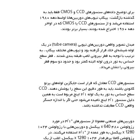
برای توضیح داده‌های سنسورهای CCD و CMOS فقط باید به
گذشته بازگشت: پیکاپ تیوب‌های دوربین‌ها‌تا اواسط دهه ۱۹۸۰
استفاده می‌شد و از سنسورهای CCD یا CMOS که در اواخر
دهه ۱۹۶۰ اختراع شده بودند، بسیار برتر بودند.
مبدل تصویر واقعی دوربین‌های تیوبی (tube camera) در یک
لوله شیشه‌ای خلاء قرار گرفته بود و تیوب‌های مختلف پیکاپ ، به
ترتیب با توجه به قطر بیرونی لامپ طبقه بندی شدند . قطر سطح
حساس به نور درون لوله البته کمتر بود و حدود دو سوم قطر
بیرونی را نشان می‌داد.
سنسورهای CCD معادل که قرار است جایگزین لوله‌های پرتو
کاتودی باشند باید به طور دقیق این سطح را پوشش دهند. CCD
سطح حساس به نور به یک لوله ۲/۱ اینچ مربوط است به همین
دلیل سنسور ۲/۱ اینچ نامیده می‌شود حتی اگر با اندازه حسگر
واقعی CCD مطابقت نداشته باشد.
دوربین‌های صنعتی معمولا از سنسورهای “۳/۱ در مورد
رزولوشن ۴۸۰ x 640 پیکسل و دوربین‌هایی با رزولوشن ۱۰۲۴
x 1280 پیکسل به طور عمده از “۲/۱ استفاده می‌کنند. در
رزولوشن کاملا پرطرفدار ۱۰۲۴ x 1280 پیکسل، اغلب از یک