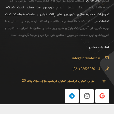
صدد
بومی‌سازی
صنعت تولید دوربین‌های مداربسته کاملا ایرانی برآمد.
محصولات فوق الذکر شامل انواع
دوربین مداربسته تحت شبکه
،
تجهیزات
ذخیره سازی
،
دوربین های پلاک خوان
و
سامانه هوشمند ثبت
تخلفات
می باشد که کاملا منطبق بر بالاترین استانداردهای بین المللی و با
بهره گیری از آخرین تکنولوژی های روز دنیا و مطابق با شرایط ، اقلیم و
کاربردهای این صنعت در میهن اسلامی مان طراحی و تولید گردیده است.
اطلاعات تماس
info@sorenatech.ir
4 – 22623060 (021)
تهران، خیابان خرمشهر، خیابان عربعلی، کوچه سوم، پلاک 20