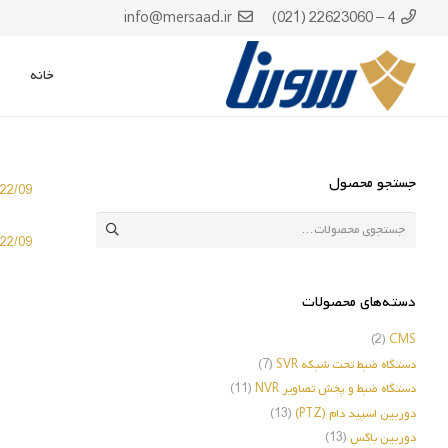
info@mersaad.ir
4 – 22623060 (021)
خانه
جستجو محصول
/2022/09
جستجو
2022/09
برای:
دسته‌های محصولات
(2)
CMS
دستگاه ضبط تحت شبکه SVR
(7)
دستگاه ضبط و پخش تصاویر NVR
(11)
دوربین اسپید دام (PTZ)
(13)
دوربین باکس
(13)