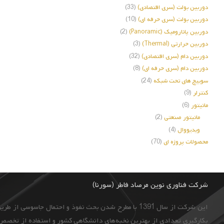
دوربین بولت (سری اقتصادی)
(33)
دوربین بولت (سری حرفه ای)
(10)
دوربین پانارومیک (Panoramic)
(2)
دوربین حرارتی (Thermal)
(3)
دوربین دام (سری اقتصادی)
(32)
دوربین دام (سری حرفه ای)
(8)
سوییچ های تحت شبکه
(24)
کنترلر
(9)
مانیتور
(6)
مانیتور صنعتی
(2)
ویدیووال
(4)
محصولات پروژه ای
(70)
شرکت فناوری نوین مرصاد فاطر (سورنا)
این شرکت از سال 1391 با مطرح شدن بحث نفوذ و احتمال جاسوسی از طریق دوربین‌های مداربسته و به ‌منظور ایجاد
بکارگیری تعدادی از بهترین نخبه‌های دانشگاهی کشور و استفاده از تخصص 