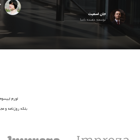
س
خ
جان اسمیت
توسعه دهنده ناسا
لورم ایپسوم
بلکه روزنامه و مج