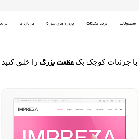
محصولات
برند مشکات
پروژه های سورنا
درباره ما
پرسش
دوربین حرارتی (Thermal)
دوربین پانارومیک (Panoramic)
دوربین اسپید دام (PTZ)
دوربین تحت شبکه (IP)
دوربین Embeded پلاک خوان
عظمت بزرگ
با جزئیات کوچک یک
را خلق کنید