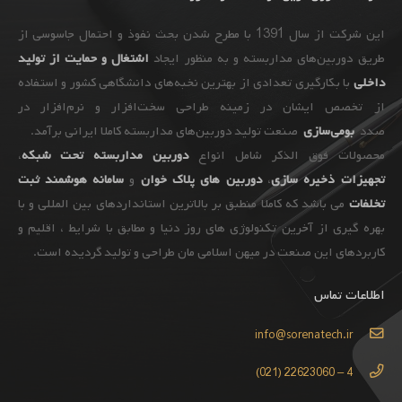
این شرکت از سال 1391 با مطرح شدن بحث نفوذ و احتمال جاسوسی از
طریق دوربین‌های مداربسته و به ‌منظور ایجاد
اشتغال و حمایت از تولید
داخلی
با بکارگیری تعدادی از بهترین نخبه‌های دانشگاهی کشور و استفاده
از تخصص ایشان در زمینه طراحی سخت‌افزار و نرم‌افزار در
صدد
بومی‌سازی
صنعت تولید دوربین‌های مداربسته کاملا ایرانی برآمد.
محصولات فوق الذکر شامل انواع
دوربین مداربسته تحت شبکه
،
تجهیزات
ذخیره سازی
،
دوربین های پلاک خوان
و
سامانه هوشمند ثبت
تخلفات
می باشد که کاملا منطبق بر بالاترین استانداردهای بین المللی و با
بهره گیری از آخرین تکنولوژی های روز دنیا و مطابق با شرایط ، اقلیم و
کاربردهای این صنعت در میهن اسلامی مان طراحی و تولید گردیده است.
اطلاعات تماس
info@sorenatech.ir
4 – 22623060 (021)