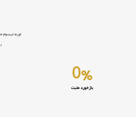
لورم ایپسوم مت
رو
0
%
بازخورد مثبت