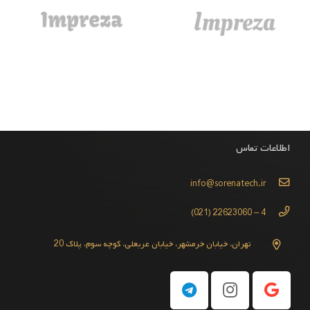
اطلاعات تماس
info@sorenatech.ir
4 – 22623060 (021)
تهران، خیابان خرمشهر، خیابان عربعلی، کوچه سوم، پلاک 20