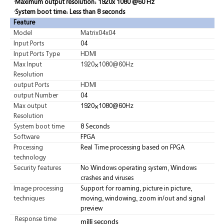
·Maximum output resolution: 1920x 1080 @60 Hz
·System boot time: Less than 8 seconds
Feature
Model
Matrix04x04
Input Ports
04
Input Ports Type
HDMI
Max Input
1920×1080@60Hz
Resolution
output Ports
HDMI
output Number
04
Max output
1920×1080@60Hz
Resolution
System boot time
8 Seconds
Software
FPGA
Processing
Real Time processing based on FPGA
technology
Security features
No Windows operating system, Windows
crashes and viruses
Image processing
Support for roaming, picture in picture,
techniques
moving, windowing, zoom in/out and signal
preview
Response time
milli seconds