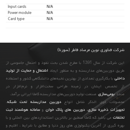
Input cards
N/A
Power module
N/A
Card type
N/A
شرکت فناوری نوین مرصاد فاطر (سورنا)
این شرکت از سال 1391 با مطرح شدن بحث نفوذ و احتمال جاسوسی از
طریق دوربین‌های مداربسته و به ‌منظور ایجاد
اشتغال و حمایت از تولید
داخلی
با بکارگیری تعدادی از بهترین نخبه‌های دانشگاهی کشور و استفاده
از تخصص ایشان در زمینه طراحی سخت‌افزار و نرم‌افزار در
صدد
بومی‌سازی
صنعت تولید دوربین‌های مداربسته کاملا ایرانی برآمد.
محصولات فوق الذکر شامل انواع
دوربین مداربسته تحت شبکه
،
تجهیزات
ذخیره سازی
،
دوربین های پلاک خوان
و
سامانه هوشمند ثبت
تخلفات
می باشد که کاملا منطبق بر بالاترین استانداردهای بین المللی و با
بهره گیری از آخرین تکنولوژی های روز دنیا و مطابق با شرایط ، اقلیم و