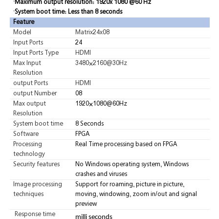
·Maximum output resolution: 1920x 1080 @60 Hz
·System boot time: Less than 8 seconds
Feature
Model
Matrix24x08
Input Ports
24
Input Ports Type
HDMI
Max Input
3480×2160@30Hz
Resolution
output Ports
HDMI
output Number
08
Max output
1920×1080@60Hz
Resolution
System boot time
8 Seconds
Software
FPGA
Processing
Real Time processing based on FPGA
technology
Security features
No Windows operating system, Windows
crashes and viruses
Image processing
Support for roaming, picture in picture,
techniques
moving, windowing, zoom in/out and signal
preview
Response time
milli seconds