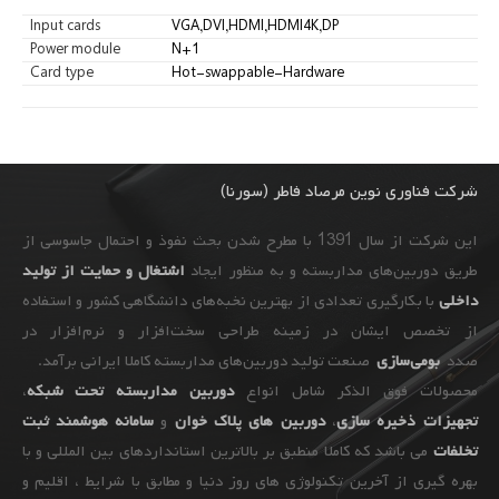
Input cards
VGA,DVI,HDMI,HDMI4K,DP
Power module
N+1
Card type
Hot-swappable-Hardware
شرکت فناوری نوین مرصاد فاطر (سورنا)
این شرکت از سال 1391 با مطرح شدن بحث نفوذ و احتمال جاسوسی از
طریق دوربین‌های مداربسته و به ‌منظور ایجاد
اشتغال و حمایت از تولید
داخلی
با بکارگیری تعدادی از بهترین نخبه‌های دانشگاهی کشور و استفاده
از تخصص ایشان در زمینه طراحی سخت‌افزار و نرم‌افزار در
صدد
بومی‌سازی
صنعت تولید دوربین‌های مداربسته کاملا ایرانی برآمد.
محصولات فوق الذکر شامل انواع
دوربین مداربسته تحت شبکه
،
تجهیزات
ذخیره سازی
،
دوربین های پلاک خوان
و
سامانه هوشمند ثبت
تخلفات
می باشد که کاملا منطبق بر بالاترین استانداردهای بین المللی و با
بهره گیری از آخرین تکنولوژی های روز دنیا و مطابق با شرایط ، اقلیم و