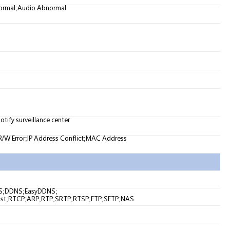
normal;Audio Abnormal
tify surveillance center
R/W Error;IP Address Conflict;MAC Address
S;DDNS;EasyDDNS;
cast;RTCP;ARP;RTP;SRTP;RTSP;FTP;SFTP;NAS