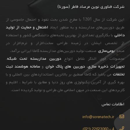
شرکت فناوری نوین مرصاد فاطر (سورنا)
این شرکت از سال 1391 با مطرح شدن بحث نفوذ و احتمال جاسوسی از
طریق دوربین‌های مداربسته و به ‌منظور ایجاد
اشتغال و حمایت از تولید
داخلی
با بکارگیری تعدادی از بهترین نخبه‌های دانشگاهی کشور و استفاده
از تخصص ایشان در زمینه طراحی سخت‌افزار و نرم‌افزار در
صدد
بومی‌سازی
صنعت تولید دوربین‌های مداربسته کاملا ایرانی برآمد.
محصولات فوق الذکر شامل انواع
دوربین مداربسته تحت شبکه
،
تجهیزات
ذخیره سازی
،
دوربین های پلاک خوان
و
سامانه هوشمند ثبت
تخلفات
می باشد که کاملا منطبق بر بالاترین استانداردهای بین المللی و با
بهره گیری از آخرین تکنولوژی های روز دنیا و مطابق با شرایط ، اقلیم و
کاربردهای این صنعت در میهن اسلامی مان طراحی و تولید گردیده است.
اطلاعات تماس
info@sorenatech.ir
4 – 22623060 (021)