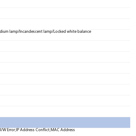
dium lamp/Incandescent lamp/Locked white balance
R/W Error;IP Address Conflict;MAC Address