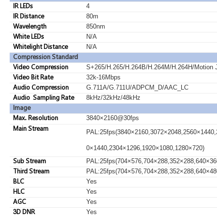
IR LEDs
4
IR Distance
80m
Wavelength
850nm
White LEDs
N/A
Whitelight Distance
N/A
Compression Standard
Video Compression
S+265/H.265/H.264B/H.264M/H.264H/Motion
Video Bit Rate
32k-16Mbps
Audio Compression
G.711A/G.711U/ADPCM_D/AAC_LC
Audio Sampling Rate
8kHz/32kHz/48kHz
Image
Max. Resolution
3840×2160@30fps
Main Stream
PAL:25fps(3840×2160,3072×2048,2560×1440,
0×1440,2304×1296,1920×1080,1280×720)
Sub Stream
PAL:25fps(704×576,704×288,352×288,640×36
Third Stream
PAL:25fps(704×576,704×288,352×288,640×48
BLC
Yes
HLC
Yes
AGC
Yes
3D DNR
Yes