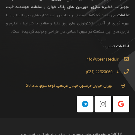
تجهیزات
ذخیره سازی
،
دوربین های پلاک خوان
و
سامانه هوشمند ثبت
تخلفات
می باشد که کاملا منطبق بر بالاترین استانداردهای بین المللی و با
بهره گیری از آخرین تکنولوژی های روز دنیا و مطابق با شرایط ، اقلیم و
کاربردهای این صنعت در میهن اسلامی مان طراحی و تولید گردیده است.
اطلاعات تماس
info@sorenatech.ir
4 – 22623060 (021)
تهران، خیابان خرمشهر، خیابان عربعلی، کوچه سوم، پلاک 20
© 1401 – تمام حقوق مادی و معنوی این سایت برای شرکت فناوری نوین