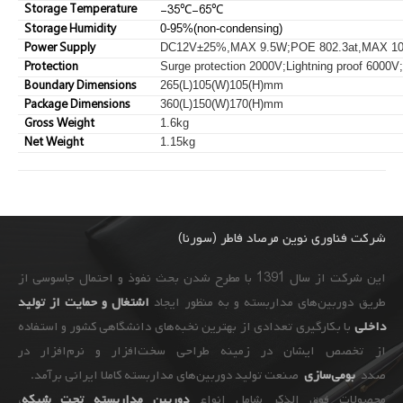
Storage Temperature
-35
℃
-65
℃
Storage Humidity
0-95%(non-condensing)
Power Supply
DC12V±25%,MAX 9.5W;POE 802.3at,MAX 1
Protection
Surge protection 2000V;Lightning proof 6000V
Boundary Dimensions
265(L)105(W)105(H)mm
Package Dimensions
360(L)150(W)170(H)mm
Gross Weight
1.6kg
Net Weight
1.15kg
شرکت فناوری نوین مرصاد فاطر (سورنا)
این شرکت از سال 1391 با مطرح شدن بحث نفوذ و احتمال جاسوسی از
طریق دوربین‌های مداربسته و به ‌منظور ایجاد
اشتغال و حمایت از تولید
داخلی
با بکارگیری تعدادی از بهترین نخبه‌های دانشگاهی کشور و استفاده
از تخصص ایشان در زمینه طراحی سخت‌افزار و نرم‌افزار در
صدد
بومی‌سازی
صنعت تولید دوربین‌های مداربسته کاملا ایرانی برآمد.
محصولات فوق الذکر شامل انواع
دوربین مداربسته تحت شبکه
،