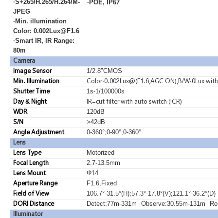
·S+265/H.265/H.264/M-
·POE, IP67
JPEG
·Min. illumination
Color: 0.002Lux@F1.6
·Smart IR, IR Range:
80m
Camera
Image Sensor
1/2.8″CMOS
Min. Illumination
Color:0.002Lux@(F1.6,AGC
ON),B/W:0Lux
with
Shutter Time
1s-1/100000s
Day & Night
IR-cut
filter
with
auto
switch
(ICR)
WDR
120dB
S/N
>42dB
Angle Adjustment
0-360°;0-90°;0-360°
Lens
Lens Type
Motorized
Focal Length
2.7-13.5mm
Lens Mount
Φ14
Aperture Range
F1.6,Fixed
Field of View
106.7°-31.5°(H);57.3°-17.8°(V);121.1°-36.2°(D)
DORI Distance
Detect:77m-331m
Observe:30.55m-131m
Re
Illuminator