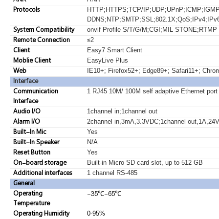
ANR
Protocols
HTTP;HTTPS;TCP/IP;UDP;UPnP;ICMP;IG
DDNS;NTP;SMTP;SSL;802.1X;QoS;IPv4;IPv
System Compatibility
onvif Profile S/T/G/M;CGI;MIL STONE;RTMP
Remote Connection
≤2
Client
Easy7 Smart Client
Moblie Client
EasyLive Plus
Web
IE10+; Firefox52+; Edge89+; Safari11+; Chr
Interface
Communication
1 RJ45 10M/ 100M self adaptive Ethernet port
Interface
Audio I/O
1channel in;1channel out
Alarm I/O
2channel in,3mA,3.3VDC;1channel out,1A,24
Built-In Mic
Yes
Built-In Speaker
N/A
Reset Button
Yes
On-board storage
Built-in Micro SD card slot, up to 512 GB
Additional interfaces
1 channel RS-485
General
Operating
-35
℃
-65
℃
Temperature
Operating Humidity
0-95%