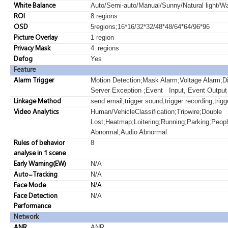
White Balance
Auto/Semi-auto/Manual/Sunny/Natural light/W
ROI
8 regions
OSD
5regions;16*16/32*32/48*48/64*64/96*96
Picture Overlay
1 region
Privacy Mask
4
regions
Defog
Yes
Feature
Alarm Trigger
Motion Detection;Mask Alarm;Voltage Alarm;D
Server Exception ;Event Input, Event Output
Linkage Method
send email;trigger sound;trigger recording;trigg
Video Analytics
Human/VehicleClassification;Tripwire;Double
Lost;Heatmap;Loitering;Running;Parking;Peo
Abnormal;Audio Abnormal
Rules of behavior
8
analyse in 1 scene
Early Warning(EW)
N/A
Auto-Tracking
N/A
Face Mode
N/A
Face Detection
N/A
Performance
Network
ANR