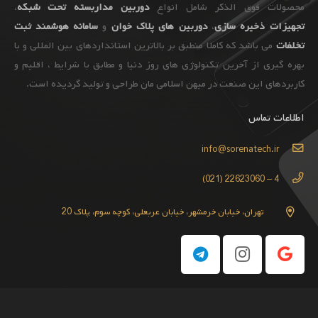
محصولات فوق الذکر شامل انواع
دوربین مداربسته تحت شبکه
،
تجهیزات
ذخیره سازی
،
دوربین های پلاک خوان
و
سامانه هوشمند ثبت
تخلفات
می باشد که کاملا منطبق بر بالاترین استانداردهای بین المللی و با
بهره گیری از آخرین تکنولوژی های روز دنیا و مطابق با شرایط ، اقلیم و
کاربردهای این صنعت در میهن اسلامی مان طراحی و تولید گردیده است.
اطلاعات تماس
info@sorenatech.ir
4 – 22623060 (021)
تهران، خیابان خرمشهر، خیابان عربعلی، کوچه سوم، پلاک 20