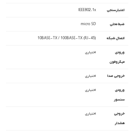
اعتبارسنجی
IEEE802.1x
ضبط محلی
micro SD
اتصال شبکه
10BASE-TX / 100BASE-TX (RJ-45)
ورودی
اختیاری
میکروفون
خروجی صدا
اختیاری
ورودی
اختیاری
سنسور
خروجی
اختیاری
هشدار