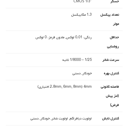
حسگر
1/3″ CMOS
تعداد پیکسل
1.3 مگاپیکسل
موثر
حداقل
رنگی: 0.01 لوکس, مادون قرمز: 0 لوکس
روشنایی
سرعت شاتر
1/25 – 1/8000 ثانیه
کنترل بهره
خودکار, دستی
فاصله کانونی
4mm (2.8mm, 6mm, 8mm اختیاری)
(لنز پیش
فرض)
کنترل تابش
اولویت دیافراگم, اولویت شاتر, خودکار, دستی