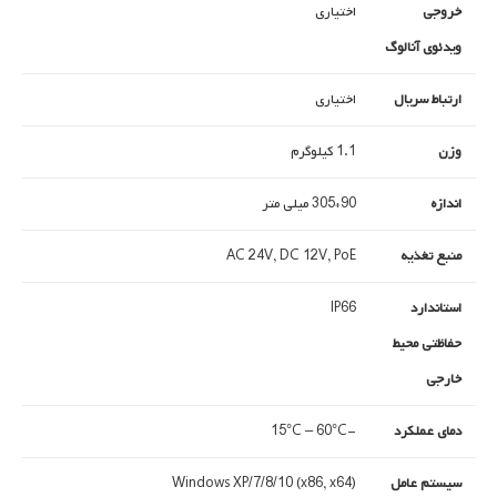
خروجی
اختیاری
ویدئوی آنالوگ
ارتباط سریال
اختیاری
وزن
1.1 کیلوگرم
اندازه
90*305 میلی متر
منبع تغذیه
AC 24V, DC 12V, PoE
استاندارد
IP66
حفاظتی محیط
خارجی
دمای عملکرد
-15°C – 60°C
سیستم عامل
Windows XP/7/8/10 (x86, x64)