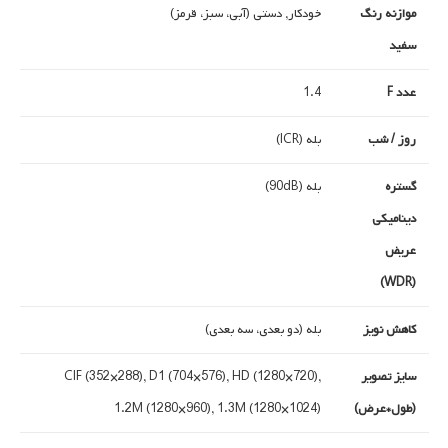
موازنه رنگ
خودکار, دستی (آبی، سبز، قرمز)
سفید
عدد F
1.4
روز / شب
بله (ICR)
گستره
بله (90dB)
دینامیکی
عریض
(WDR)
کاهش نویز
بله (دو بعدی، سه بعدی)
سایز تصویر
CIF (352×288), D1 (704×576), HD (1280×720),
(طول*عرض)
1.2M (1280×960), 1.3M (1280×1024)