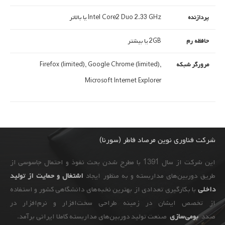
پردازنده
Intel Core2 Duo 2.33 GHz یا بالاتر
حافظه رم
2GB یا بیشتر
مرورگر شبکه
Firefox (limited), Google Chrome (limited),
Microsoft Internet Explorer
شرکت فناوری نوین مرصاد فاطر (سورنا)
این شرکت از سال 1391 با مطرح شدن بحث نفوذ و احتمال جاسوسی از
طریق دوربین‌های مداربسته و به ‌منظور ایجاد
اشتغال و حمایت از تولید
داخلی
با بکارگیری تعدادی از بهترین نخبه‌های دانشگاهی کشور و استفاده
از تخصص ایشان در زمینه طراحی سخت‌افزار و نرم‌افزار در
صدد
بومی‌سازی
صنعت تولید دوربین‌های مداربسته کاملا ایرانی برآمد.