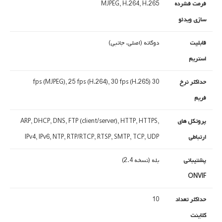
فرمت فشرده
MJPEG, H.264, H.265
سازی ویدئو
قابلیت
دوگانه (اصلی، جانبی)
استریم
حداکثر نرخ
30 fps (MJPEG), 25 fps (H.264), 30 fps (H.265)
فریم
پروتکل های
ARP, DHCP, DNS, FTP (client/server), HTTP, HTTPS,
ارتباطی
IPv4, IPv6, NTP, RTP/RTCP, RTSP, SMTP, TCP, UDP
پشتیبانی
بله (نسخه 2.4)
ONVIF
حداکثر تعداد
10
کلاینت