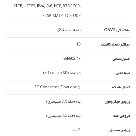
HTTP, HTTPS, IPv4, IPv6, NTP, RTP/RTCP,
RTSP, SMTP, TCP, UDP
پشتیبانی ONVIF
بله (نسخه 2.4)
حداکثر تعداد کلاینت
10
اعتبارسنجی
IEEE802.1x
ضبط محلی
دو عدد (SD / micro SD)
اتصال شبکه
SC Connector (Fiber optic)
ورودی میکروفون
بله (جک 3.5 میلیمتری)
خروجی صدا
بله (جک 3.5 میلیمتری)
ورودی سنسور
2 عدد