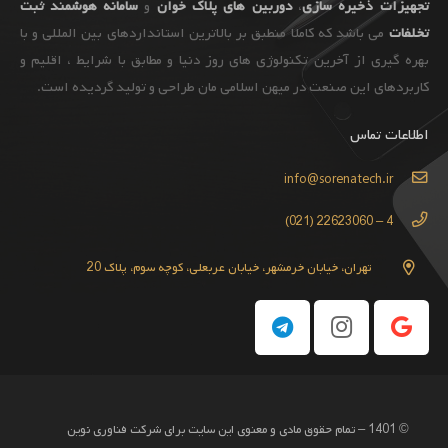
تجهیزات
ذخیره سازی
،
دوربین های پلاک خوان
و
سامانه هوشمند ثبت
تخلفات
می باشد که کاملا منطبق بر بالاترین استانداردهای بین المللی و با
بهره گیری از آخرین تکنولوژی های روز دنیا و مطابق با شرایط ، اقلیم و
کاربردهای این صنعت در میهن اسلامی مان طراحی و تولید گردیده است.
اطلاعات تماس
info@sorenatech.ir
4 – 22623060 (021)
تهران، خیابان خرمشهر، خیابان عربعلی، کوچه سوم، پلاک 20
© 1401 – تمام حقوق مادی و معنوی این سایت برای شرکت فناوری نوین