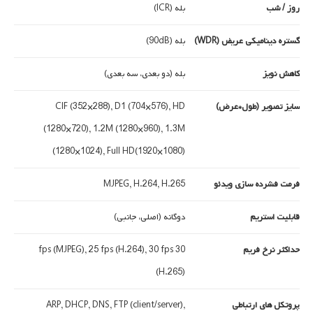
روز / شب
بله (ICR)
گستره دینامیکی عریض (WDR)
بله (90dB)
کاهش نویز
بله (دو بعدی، سه بعدی)
سایز تصویر (طول*عرض)
CIF (352×288), D1 (704×576), HD
(1280×720), 1.2M (1280×960), 1.3M
(1280×1024), Full HD(1920×1080)
فرمت فشرده سازی ویدئو
MJPEG, H.264, H.265
قابلیت استریم
دوگانه (اصلی، جانبی)
حداکثر نرخ فریم
30 fps (MJPEG), 25 fps (H.264), 30 fps
(H.265)
پروتکل های ارتباطی
ARP, DHCP, DNS, FTP (client/server),