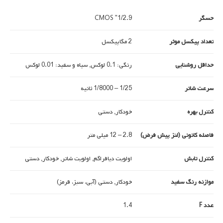
حسگر
1/2.9" CMOS
تعداد پیکسل موثر
2 مگاپیکسل
حداقل روشنایی
رنگی: 0.1 لوکس, سیاه و سفید: 0.01 لوکس
سرعت شاتر
1/25 – 1/8000 ثانیه
کنترل بهره
خودکار, دستی
فاصله کانونی (لنز پیش فرض)
2.8 – 12 میلی متر
کنترل تابش
اولویت دیافراگم, اولویت شاتر, خودکار, دستی
موازنه رنگ سفید
خودکار, دستی (آبی، سبز، قرمز)
عدد F
1.4