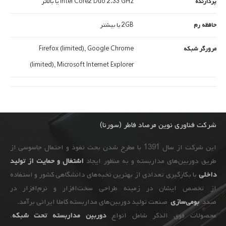
پردازنده
Intel Core2 Duo 2.33 GHz یا بالاتر
حافظه رم
2GB یا بیشتر
مرورگر شبکه
Firefox (limited), Google Chrome
(limited), Microsoft Internet Explorer
شرکت فناوری نوین مرصاد فاطر (سورنا)
این شرکت از سال 1391 با مطرح شدن بحث نفوذ و احتمال جاسوسی از
طریق دوربین‌های مداربسته و به ‌منظور ایجاد
اشتغال و حمایت از تولید
داخلی
با بکارگیری تعدادی از بهترین نخبه‌های دانشگاهی کشور و استفاده
از تخصص ایشان در زمینه طراحی سخت‌افزار و نرم‌افزار در
صدد
بومی‌سازی
صنعت تولید دوربین‌های مداربسته کاملا ایرانی برآمد.
محصولات فوق الذکر شامل انواع
دوربین مداربسته تحت شبکه
،