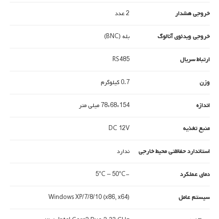
خروجی هشدار
2 عدد
خروجی ویدئوی آنالوگ
بله (BNC)
ارتباط سریال
RS485
وزن
0.7 کیلوگرم
اندازه
154*68*78 میلی متر
منبع تغذیه
DC 12V
استاندارد حفاظتی محیط خارجی
ندارد
دمای عملکرد
-5°C – 50°C
سیستم عامل
Windows XP/7/8/10 (x86, x64)