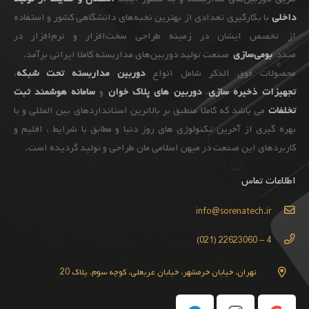
داخلی
با بکارگیری تعدادی از بهترین نخبه‌های دانشگاهی کشور و استفاده
از تخصص ایشان در زمینه طراحی سخت‌افزار و نرم‌افزار در
صدد
بومی‌سازی
صنعت تولید دوربین‌های مداربسته کاملا ایرانی برآمد.
محصولات فوق الذکر شامل انواع
دوربین مداربسته تحت شبکه
،
تجهیزات
ذخیره سازی
،
دوربین های پلاک خوان
و
سامانه هوشمند ثبت
تخلفات
می باشد که کاملا منطبق بر بالاترین استانداردهای بین المللی و با
بهره گیری از آخرین تکنولوژی های روز دنیا و مطابق با شرایط ، اقلیم و
کاربردهای این صنعت در میهن اسلامی مان طراحی و تولید گردیده است.
اطلاعات تماس
info@sorenatech.ir
4 – 22623060 (021)
تهران، خیابان خرمشهر، خیابان عربعلی، کوچه سوم، پلاک 20