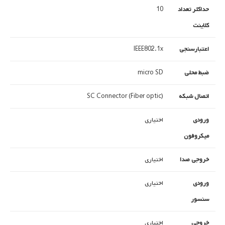
حداکثر تعداد
10
کلاینت
اعتبارسنجی
IEEE802.1x
ضبط محلی
micro SD
اتصال شبکه
SC Connector (Fiber optic)
ورودی
اختیاری
میکروفون
خروجی صدا
اختیاری
ورودی
اختیاری
سنسور
خروجی
اختیاری