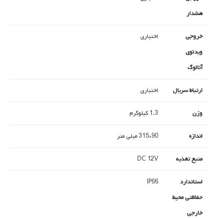
هشدار
خروجی
اختیاری
ویدئوی
آنالوگ
ارتباط سریال
اختیاری
وزن
1.3 کیلوگرم
اندازه
90*315 میلی متر
منبع تغذیه
DC 12V
استاندارد
IP66
حفاظتی محیط
خارجی