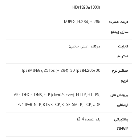
HD(1920×1080)
فرمت فشرده
MJPEG, H.264, H.265
سازی ویدئو
قابلیت
دوگانه (اصلی، جانبی)
استریم
حداکثر نرخ
30 fps (MJPEG), 25 fps (H.264), 30 fps (H.265)
فریم
پروتکل های
ARP, DHCP, DNS, FTP (client/server), HTTP, HTTPS,
ارتباطی
IPv4, IPv6, NTP, RTP/RTCP, RTSP, SMTP, TCP, UDP
پشتیبانی
بله (نسخه 2.4)
ONVIF