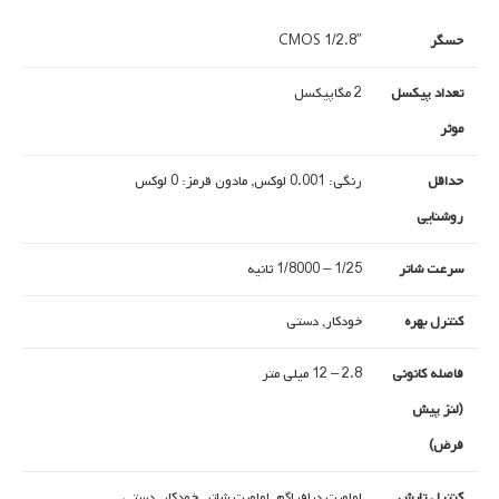
حسگر
1/2.8″ CMOS
تعداد پیکسل
2 مگاپیکسل
موثر
حداقل
رنگی: 0.001 لوکس, مادون قرمز: 0 لوکس
روشنایی
سرعت شاتر
1/25 – 1/8000 ثانیه
کنترل بهره
خودکار, دستی
فاصله کانونی
2.8 – 12 میلی متر
(لنز پیش
فرض)
کنترل تابش
اولویت دیافراگم, اولویت شاتر, خودکار, دستی