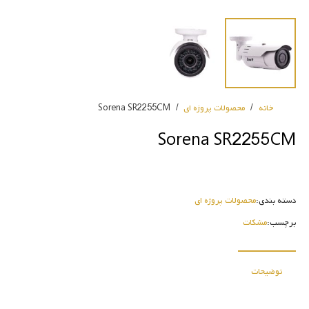
خانه
/
محصولات پروژه ای
/
Sorena SR2255CM
Sorena SR2255CM
دسته بندی:
محصولات پروژه ای
برچسب:
مشکات
توضیحات