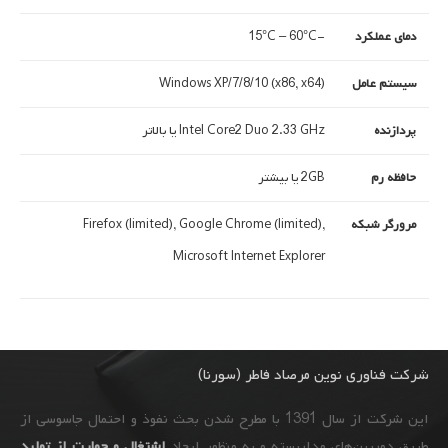
دمای عملکرد
-15°C – 60°C
سیستم عامل
Windows XP/7/8/10 (x86, x64)
پردازنده
Intel Core2 Duo 2.33 GHz یا بالاتر
حافظه رم
2GB یا بیشتر
مرورگر شبکه
Firefox (limited), Google Chrome (limited),
Microsoft Internet Explorer
شرکت فناوری نوین مرصاد فاطر (سورنا)
این شرکت از سال 1391 با مطرح شدن بحث نفوذ و احتمال جاسوسی از
طریق دوربین‌های مداربسته و به ‌منظور ایجاد
اشتغال و حمایت از تولید