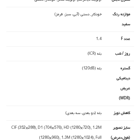
موازنه رنگ
خودکار, دستی (آبی، سبز، قرمز)
سفید
عدد F
1.4
روز / شب
بله (ICR)
گستره
بله (120dB)
دینامیکی
عریض
(WDR)
کاهش نویز
بله (دو بعدی، سه بعدی)
سایز تصویر
CIF (352×288), D1 (704×576), HD (1280×720), 1.2M
(طول*عرض)
(1280×960), 1.3M (1280×1024), Full