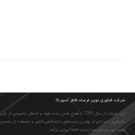
شرکت فناوری نوین مرصاد فاطر (سورنا)
این شرکت از سال 1391 با مطرح شدن بحث نفوذ و احتمال جاسوسی از طریق دوربین‌های مداربسته و به ‌منظور ایجاد
بکارگیری تعدادی از بهترین نخبه‌های دانشگاهی کشور و استفاده از تخصص 
تولید دوربین‌های مداربسته کاملا ایرانی برآمد.