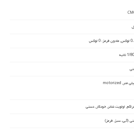
تی
راگم, اولویت شاتر, خودکار, دستی
ی (آبی، سبز، قرمز)