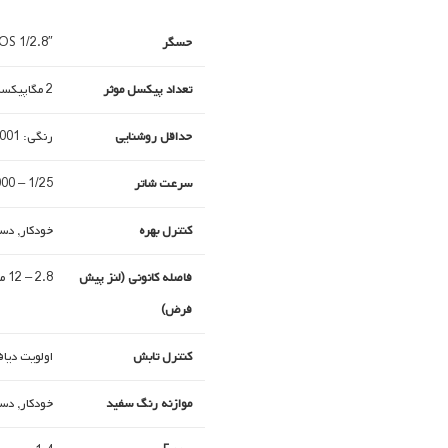
حسگر
1/2.8″ CMOS
تعداد پیکسل موثر
2 مگاپیکسل
حداقل روشنایی
رنگی: 0.001 لوکس, مادون قرمز: 0 لوکس
سرعت شاتر
1/25 – 1/8000 ثانیه
کنترل بهره
خودکار, دس
فاصله کانونی (لنز پیش
2.8 – 12 میلی متر, motorized
فرض)
کنترل تابش
اولویت دیاف
موازنه رنگ سفید
خودکار, دست