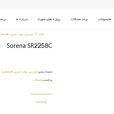
محصولات
برند مشکات
پروژه های سورنا
درباره ما
پرسش
دوربین حرارتی (Thermal)
دوربین پانارومیک (Panoramic)
دوربین اسپید دام (PTZ)
دوربین تحت شبکه (IP)
دوربین Embeded پلاک خوان
خانه
/
دوربین بولت (سری اقتصادی
Sorena SR2258C
دسته بندی:
دوربین بولت (سری اقتصادی)
برچسب:
مشکات
توضیحات