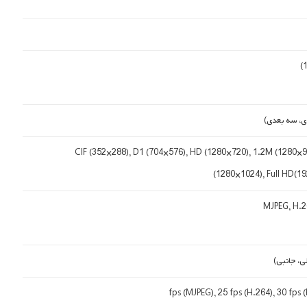
دی، سه بعدی)
CIF (352×288), D1 (704×576), HD (1280×720), 1.2M (1280×9
(1280×1024), Full HD(1
MJPEG, H.2
ی، جانبی)