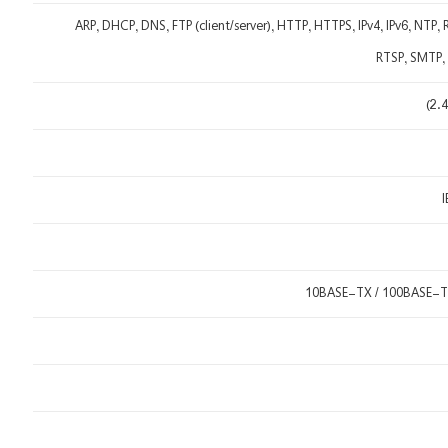
ARP, DHCP, DNS, FTP (client/server), HTTP, HTTPS, IPv4, IPv6, NTP,
RTSP, SMTP,
I
10BASE-TX / 100BASE-T