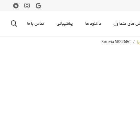
 های متداول
دانلود ها
پشتیبانی
تماس با ما
)
/
Sorena SR2258C