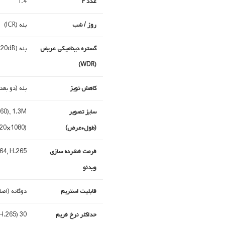
عدد F
1.4
روز / شب
بله (ICR)
گستره دینامیکی عریض
بله (120dB)
(WDR)
کاهش نویز
بله (دو بع
سایز تصویر
60), 1.3M
(طول*عرض)
920×1080)
فرمت فشرده سازی
64, H.265
ویدئو
قابلیت استریم
دوگانه (اصل
حداکثر نرخ فریم
30 fps (MJPEG), 25 fps (H.264), 30 fps (H.265)