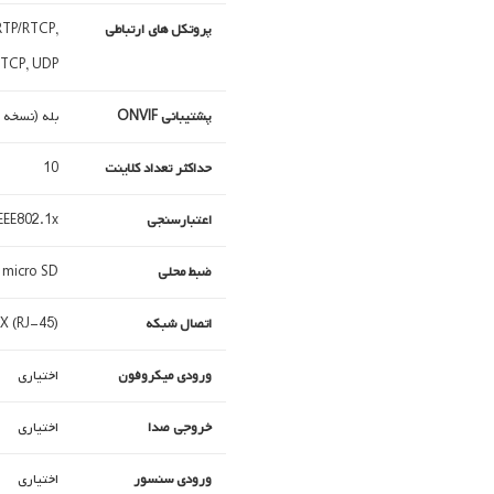
پروتکل های ارتباطی
 RTP/RTCP,
 TCP, UDP
پشتیبانی ONVIF
بله (نسخه 2.4)
حداکثر تعداد کلاینت
10
اعتبارسنجی
EEE802.1x
ضبط محلی
micro SD
اتصال شبکه
X (RJ-45)
ورودی میکروفون
اختیاری
خروجی صدا
اختیاری
ورودی سنسور
اختیاری