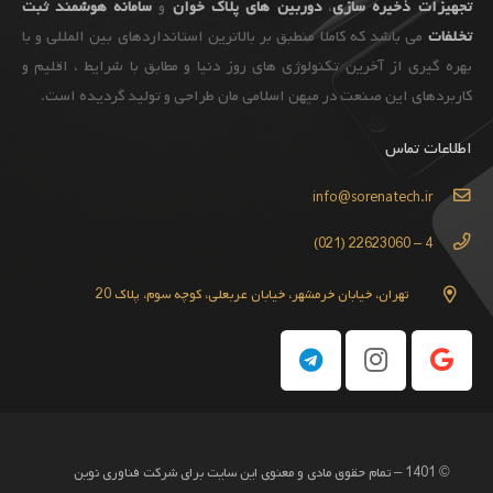
تجهیزات
ذخیره سازی
،
دوربین های پلاک خوان
و
سامانه هوشمند ثبت
تخلفات
می باشد که کاملا منطبق بر بالاترین استانداردهای بین المللی و با
بهره گیری از آخرین تکنولوژی های روز دنیا و مطابق با شرایط ، اقلیم و
کاربردهای این صنعت در میهن اسلامی مان طراحی و تولید گردیده است.
اطلاعات تماس
info@sorenatech.ir
4 – 22623060 (021)
تهران، خیابان خرمشهر، خیابان عربعلی، کوچه سوم، پلاک 20
© 1401 – تمام حقوق مادی و معنوی این سایت برای شرکت فناوری نوین