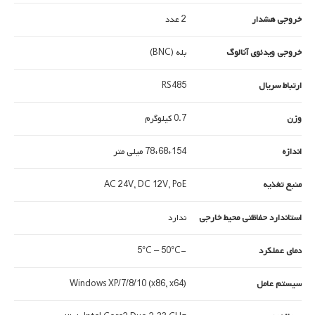
خروجی هشدار
2 عدد
خروجی ویدئوی آنالوگ
بله (BNC)
ارتباط سریال
RS485
وزن
0.7 کیلوگرم
اندازه
154*68*78 میلی متر
منبع تغذیه
AC 24V, DC 12V, PoE
استاندارد حفاظتی محیط خارجی
ندارد
دمای عملکرد
-5°C – 50°C
سیستم عامل
Windows XP/7/8/10 (x86, x64)