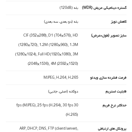
گستره دینامیکی عریض (WDR)
بله (120dB)
کاهش نویز
بله (دو بعدی، سه بعدی)
سایز تصویر (طول*عرض)
CIF (352×288), D1 (704×576), HD
(1280×720), 1.2M (1280×960), 1.3M
(1280×1024), Full HD(1920×1080), 3M
(2048×1536), 4M (2592×1520)
فرمت فشرده سازی ویدئو
MJPEG, H.264, H.265
قابلیت استریم
دوگانه (اصلی، جانبی)
حداکثر نرخ فریم
30 fps (MJPEG), 25 fps (H.264), 30 fps
(H.265)
پروتکل های ارتباطی
ARP, DHCP, DNS, FTP (client/server),