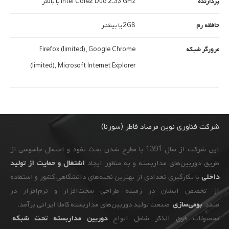
پردازنده
Intel Core2 Duo 2.33 GHz یا بالاتر
حافظه رم
2GB یا بیشتر
مرورگر شبکه
Firefox (limited), Google Chrome
(limited), Microsoft Internet Explorer
شرکت فناوری نوین مرصاد فاطر (سورنا)
این شرکت از سال 1391 با مطرح شدن بحث نفوذ و احتمال جاسوسی از
طریق دوربین‌های مداربسته و به ‌منظور ایجاد
اشتغال و حمایت از تولید
داخلی
با بکارگیری تعدادی از بهترین نخبه‌های دانشگاهی کشور و استفاده
از تخصص ایشان در زمینه طراحی سخت‌افزار و نرم‌افزار در
صدد
بومی‌سازی
صنعت تولید دوربین‌های مداربسته کاملا ایرانی برآمد.
محصولات فوق الذکر شامل انواع
دوربین مداربسته تحت شبکه
،