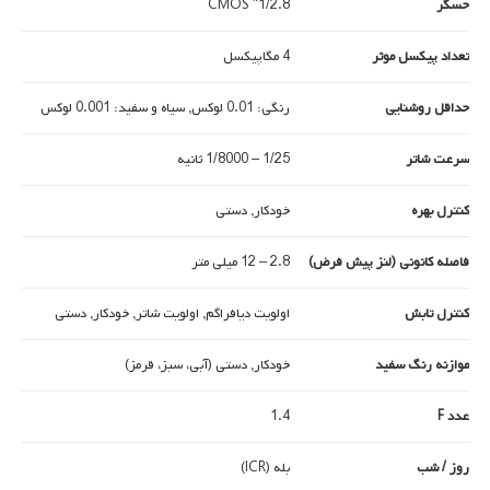
حسگر
1/2.8" CMOS
تعداد پیکسل موثر
4 مگاپیکسل
حداقل روشنایی
رنگی: 0.01 لوکس, سیاه و سفید: 0.001 لوکس
سرعت شاتر
1/25 – 1/8000 ثانیه
کنترل بهره
خودکار, دستی
فاصله کانونی (لنز پیش فرض)
2.8 – 12 میلی متر
کنترل تابش
اولویت دیافراگم, اولویت شاتر, خودکار, دستی
موازنه رنگ سفید
خودکار, دستی (آبی، سبز، قرمز)
عدد F
1.4
روز / شب
بله (ICR)