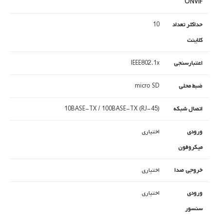
ONVIF
حداکثر تعداد
10
کلاینت
اعتبارسنجی
IEEE802.1x
ضبط محلی
micro SD
اتصال شبکه
10BASE-TX / 100BASE-TX (RJ-45)
ورودی
اختیاری
میکروفون
خروجی صدا
اختیاری
ورودی
اختیاری
سنسور