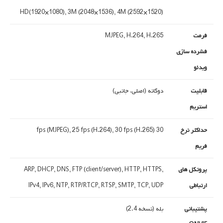
HD(1920×1080), 3M (2048×1536), 4M (2592×1520)
فرمت
MJPEG, H.264, H.265
فشرده سازی
ویدئو
قابلیت
دوگانه (اصلی، جانبی)
استریم
حداکثر نرخ
30 fps (MJPEG), 25 fps (H.264), 30 fps (H.265)
فریم
پروتکل های
ARP, DHCP, DNS, FTP (client/server), HTTP, HTTPS,
ارتباطی
IPv4, IPv6, NTP, RTP/RTCP, RTSP, SMTP, TCP, UDP
پشتیبانی
بله (نسخه 2.4)