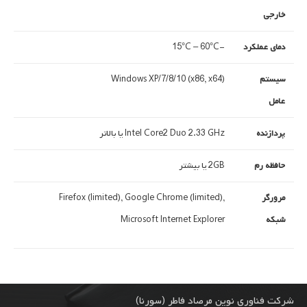
خارجی
دمای عملکرد
-15°C – 60°C
سیستم
Windows XP/7/8/10 (x86, x64)
عامل
پردازنده
Intel Core2 Duo 2.33 GHz یا بالاتر
حافظه رم
2GB یا بیشتر
مرورگر
Firefox (limited), Google Chrome (limited),
شبکه
Microsoft Internet Explorer
شرکت فناوری نوین مرصاد فاطر (سورنا)