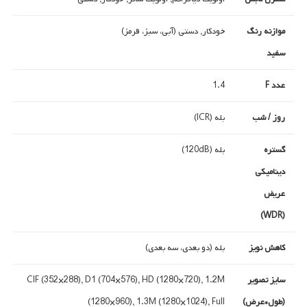
موازنه رنگ
خودکار, دستی (آبی، سبز، قرمز)
سفید
عدد F
1.4
روز / شب
بله (ICR)
گستره
بله (120dB)
دینامیکی
عریض
(WDR)
کاهش نویز
بله (دو بعدی، سه بعدی)
سایز تصویر
CIF (352×288), D1 (704×576), HD (1280×720), 1.2M
(طول*عرض)
(1280×960), 1.3M (1280×1024), Full