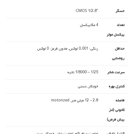
حسگر
1/2.8″ CMOS
تعداد
4 مگاپیکسل
پیکسل موثر
حداقل
رنگی: 0.001 لوکس, مادون قرمز: 0 لوکس
روشنایی
سرعت شاتر
1/25 – 1/8000 ثانیه
کنترل بهره
خودکار, دستی
فاصله
2.8 – 12 میلی متر, motorized
کانونی (لنز
پیش فرض)
کنترل تابش
اولویت دیافراگم, اولویت شاتر, خودکار, دستی