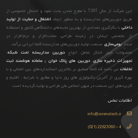
این شرکت از سال 1391 با مطرح شدن بحث نفوذ و احتمال جاسوسی از
طریق دوربین‌های مداربسته و به ‌منظور ایجاد
اشتغال و حمایت از تولید
داخلی
با بکارگیری تعدادی از بهترین نخبه‌های دانشگاهی کشور و استفاده
از تخصص ایشان در زمینه طراحی سخت‌افزار و نرم‌افزار در
صدد
بومی‌سازی
صنعت تولید دوربین‌های مداربسته کاملا ایرانی برآمد.
محصولات فوق الذکر شامل انواع
دوربین مداربسته تحت شبکه
،
تجهیزات
ذخیره سازی
،
دوربین های پلاک خوان
و
سامانه هوشمند ثبت
تخلفات
می باشد که کاملا منطبق بر بالاترین استانداردهای بین المللی و با
بهره گیری از آخرین تکنولوژی های روز دنیا و مطابق با شرایط ، اقلیم و
کاربردهای این صنعت در میهن اسلامی مان طراحی و تولید گردیده است.
اطلاعات تماس
info@sorenatech.ir
4 – 22623060 (021)