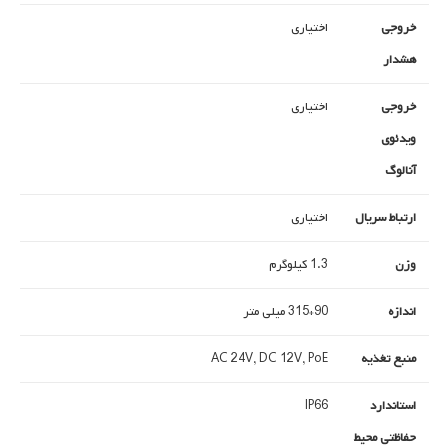
خروجی
اختیاری
هشدار
خروجی
اختیاری
ویدئوی
آنالوگ
ارتباط سریال
اختیاری
وزن
1.3 کیلوگرم
اندازه
90*315 میلی متر
منبع تغذیه
AC 24V, DC 12V, PoE
استاندارد
IP66
حفاظتی محیط