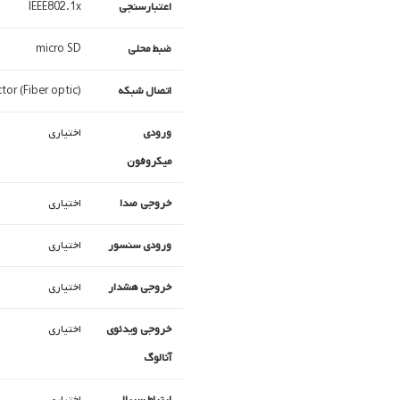
اعتبارسنجی
IEEE802.1x
ضبط محلی
micro SD
اتصال شبکه
or (Fiber optic)
ورودی
اختیاری
میکروفون
خروجی صدا
اختیاری
ورودی سنسور
اختیاری
خروجی هشدار
اختیاری
خروجی ویدئوی
اختیاری
آنالوگ
ارتباط سریال
اختیاری