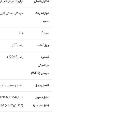
کنترل تابش
اولویت دیافراگم, ا
موازنه رنگ
خودکار, دستی (آبی،
سفید
عدد F
1.4
روز / شب
بله (ICR)
گستره
بله (120dB)
دینامیکی
عریض (WDR)
کاهش نویز
بله (دو بعدی، سه ب
سایز تصویر
1280×1024), Full
(طول*عرض)
 5M (2592×1944)