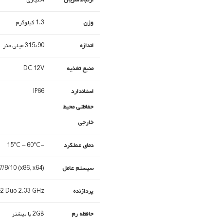
وزن
1.3 کیلوگرم
اندازه
90*315 میلی متر
منبع تغذیه
DC 12V
استاندارد
IP66
حفاظتی محیط
خارجی
دمای عملکرد
-15°C – 60°C
سیستم عامل
/8/10 (x86, x64)
پردازنده
tel Core2 Duo 2.33 GHz
حافظه رم
2GB یا بیشتر