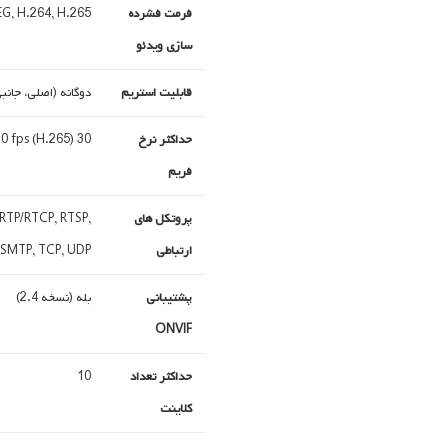
فرمت فشرده
G, H.264, H.265
سازی ویدئو
قابلیت استریم
دوگانه (اصلی، جانب
حداکثر نرخ
30 fps (MJPEG), 25 fps (H.264), 30 fps (H.265)
فریم
پروتکل های
, RTP/RTCP, RTSP,
ارتباطی
SMTP, TCP, UDP
پشتیبانی
بله (نسخه 2.4)
ONVIF
حداکثر تعداد
10
کلاینت