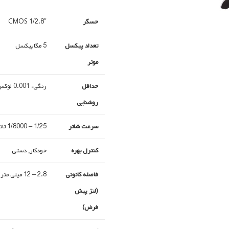
حسگر
1/2.8″ CMOS
تعداد پیکسل
5 مگاپیکسل
موثر
حداقل
رنگی: 0.001 لوکس, مادون قرمز: 0 لوکس
روشنایی
سرعت شاتر
1/25 – 1/8000 ثانیه
کنترل بهره
خودکار, دستی
فاصله کانونی
2.8 – 12 میلی متر
(لنز پیش
فرض)