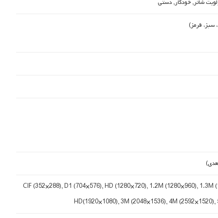
ولویت شاتر, خودکار, دستی
 سبز، قرمز)
عدی)
CIF (352×288), D1 (704×576), HD (1280×720), 1.2M (1280×960), 1.3M (
HD(1920×1080), 3M (2048×1536), 4M (2592×1520),