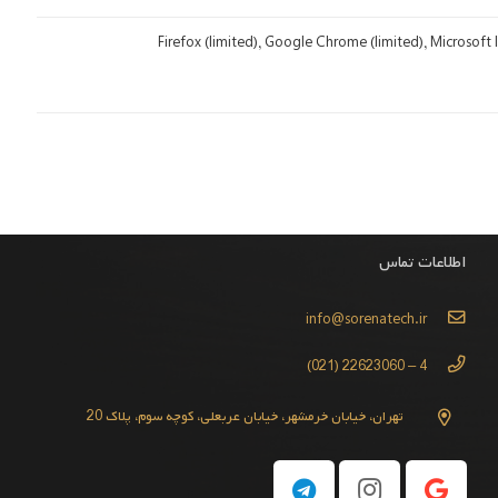
Firefox (limited), Google Chrome (limited), Microsoft 
اطلاعات تماس
info@sorenatech.ir
4 – 22623060 (021)
تهران، خیابان خرمشهر، خیابان عربعلی، کوچه سوم، پلاک 20