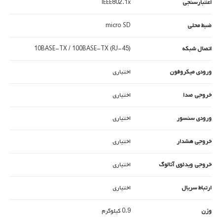
اعتبارسنجی
IEEE802.1x
ضبط محلی
micro SD
اتصال شبکه
10BASE-TX / 100BASE-TX (RJ-45)
ورودی میکروفون
اختیاری
خروجی صدا
اختیاری
ورودی سنسور
اختیاری
خروجی هشدار
اختیاری
خروجی ویدئوی آنالوگ
اختیاری
ارتباط سریال
اختیاری
وزن
0.9 کیلوگرم