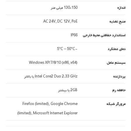
اندازه
150*130 میلی متر
منبع تغذیه
AC 24V, DC 12V, PoE
استاندارد حفاظتی محیط خارجی
IP66
دمای عملکرد
-5°C – 50°C
سیستم عامل
Windows XP/7/8/10 (x86, x64)
پردازنده
Intel Core2 Duo 2.33 GHz یا بالاتر
حافظه رم
2GB یا بیشتر
مرورگر شبکه
Firefox (limited), Google Chrome
(limited), Microsoft Internet Explorer