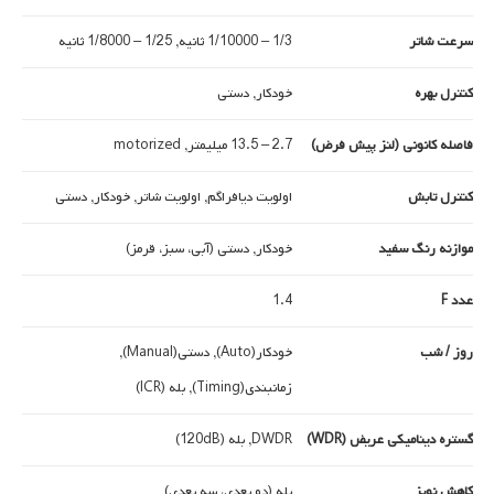
سرعت شاتر
1/3 – 1/10000 ثانیه, 1/25 – 1/8000 ثانیه
کنترل بهره
خودکار, دستی
فاصله کانونی (لنز پیش فرض)
2.7 – 13.5 میلیمتر, motorized
کنترل تابش
اولویت دیافراگم, اولویت شاتر, خودکار, دستی
موازنه رنگ سفید
خودکار, دستی (آبی، سبز، قرمز)
عدد F
1.4
روز / شب
خودکار(Auto), دستی(Manual),
زمانبندی(Timing), بله (ICR)
گستره دینامیکی عریض (WDR)
DWDR, بله (120dB)
کاهش نویز
بله (دو بعدی، سه بعدی)