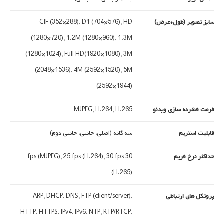
سایز تصویر (طول*عرض)
CIF (352×288), D1 (704×576), HD
(1280×720), 1.2M (1280×960), 1.3M
(1280×1024), Full HD(1920×1080), 3M
(2048×1536), 4M (2592×1520), 5M
(2592×1944)
فرمت فشرده سازی ویدئو
MJPEG, H.264, H.265
قابلیت استریم
سه گانه (اصلی، جانبی، جانبی دوم)
حداکثر نرخ فریم
30 fps (MJPEG), 25 fps (H.264), 30 fps
(H.265)
پروتکل های ارتباطی
ARP, DHCP, DNS, FTP (client/server),
HTTP, HTTPS, IPv4, IPv6, NTP, RTP/RTCP,