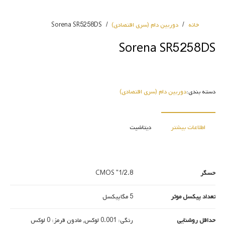
خانه
/
دوربین دام (سری اقتصادی)
/
Sorena SR5258DS
Sorena SR5258DS
دسته بندی:
دوربین دام (سری اقتصادی)
اطلاعات بیشتر
دیتاشیت
حسگر
1/2.8" CMOS
تعداد پیکسل موثر
5 مگاپیکسل
حداقل روشنایی
رنگی: 0.001 لوکس, مادون قرمز: 0 لوکس