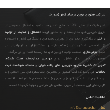
شرکت فناوری نوین مرصاد فاطر (سورنا)
این شرکت از سال 1391 با مطرح شدن بحث نفوذ و احتمال جاسوسی از
طریق دوربین‌های مداربسته و به ‌منظور ایجاد
اشتغال و حمایت از تولید
داخلی
با بکارگیری تعدادی از بهترین نخبه‌های دانشگاهی کشور و استفاده
از تخصص ایشان در زمینه طراحی سخت‌افزار و نرم‌افزار در
صدد
بومی‌سازی
صنعت تولید دوربین‌های مداربسته کاملا ایرانی برآمد.
محصولات فوق الذکر شامل انواع
دوربین مداربسته تحت شبکه
،
تجهیزات
ذخیره سازی
،
دوربین های پلاک خوان
و
سامانه هوشمند ثبت
تخلفات
می باشد که کاملا منطبق بر بالاترین استانداردهای بین المللی و با
بهره گیری از آخرین تکنولوژی های روز دنیا و مطابق با شرایط ، اقلیم و
کاربردهای این صنعت در میهن اسلامی مان طراحی و تولید گردیده است.
اطلاعات تماس
info@sorenatech.ir