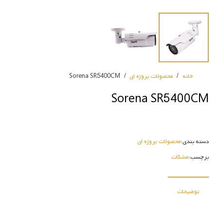
خانه
/
محصولات پروژه ای
/
Sorena SR5400CM
Sorena SR5400CM
دسته بندی:
محصولات پروژه ای
برچسب:
مشکات
توضیحات