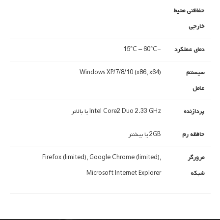
حفاظتی محیط
خارجی
دمای عملکرد
-15°C – 60°C
سیستم
Windows XP/7/8/10 (x86, x64)
عامل
پردازنده
Intel Core2 Duo 2.33 GHz یا بالاتر
حافظه رم
2GB یا بیشتر
مرورگر
Firefox (limited), Google Chrome (limited),
شبکه
Microsoft Internet Explorer