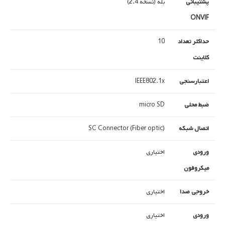
پشتیبانی
بله (نسخه 2.4)
ONVIF
حداکثر تعداد
10
کلاینت
اعتبارسنجی
IEEE802.1x
ضبط محلی
micro SD
اتصال شبکه
SC Connector (Fiber optic)
ورودی
اختیاری
میکروفون
خروجی صدا
اختیاری
ورودی
اختیاری