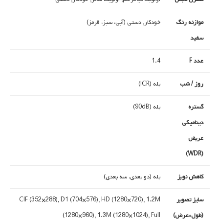
موازنه رنگ
خودکار, دستی (آبی، سبز، قرمز)
سفید
عدد F
1.4
روز / شب
بله (ICR)
گستره
بله (90dB)
دینامیکی
عریض
(WDR)
کاهش نویز
بله (دو بعدی، سه بعدی)
سایز تصویر
CIF (352×288), D1 (704×576), HD (1280×720), 1.2M
(طول*عرض)
(1280×960), 1.3M (1280×1024), Full