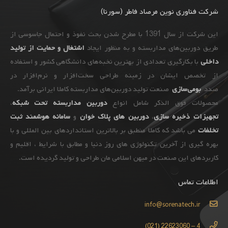
شرکت فناوری نوین مرصاد فاطر (سورنا)
این شرکت از سال 1391 با مطرح شدن بحث نفوذ و احتمال جاسوسی از
طریق دوربین‌های مداربسته و به ‌منظور ایجاد
اشتغال و حمایت از تولید
داخلی
با بکارگیری تعدادی از بهترین نخبه‌های دانشگاهی کشور و استفاده
از تخصص ایشان در زمینه طراحی سخت‌افزار و نرم‌افزار در
صدد
بومی‌سازی
صنعت تولید دوربین‌های مداربسته کاملا ایرانی برآمد.
محصولات فوق الذکر شامل انواع
دوربین مداربسته تحت شبکه
،
تجهیزات
ذخیره سازی
،
دوربین های پلاک خوان
و
سامانه هوشمند ثبت
تخلفات
می باشد که کاملا منطبق بر بالاترین استانداردهای بین المللی و با
بهره گیری از آخرین تکنولوژی های روز دنیا و مطابق با شرایط ، اقلیم و
کاربردهای این صنعت در میهن اسلامی مان طراحی و تولید گردیده است.
اطلاعات تماس
info@sorenatech.ir
4 – 22623060 (021)