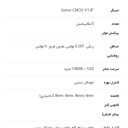
حسگر
1/1.8″ Exmor CMOS
تعداد
5 مگاپیکسل
پیکسل موثر
حداقل
رنگی: 0.001 لوکس, مادون قرمز: 0 لوکس
روشنایی
سرعت شاتر
1/25 – 1/8000 ثانیه
کنترل بهره
خودکار, دستی
فاصله
4mm (2.8mm, 6mm, 8mm اختیاری)
کانونی (لنز
پیش فرض)
کنترل تابش
اولویت دیافراگم, اولویت شاتر, خودکار, دستی