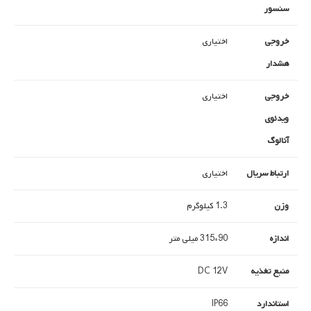
سنسور
خروجی
اختیاری
هشدار
خروجی
اختیاری
ویدئوی
آنالوگ
ارتباط سریال
اختیاری
وزن
1.3 کیلوگرم
اندازه
90*315 میلی متر
منبع تغذیه
DC 12V
استاندارد
IP66