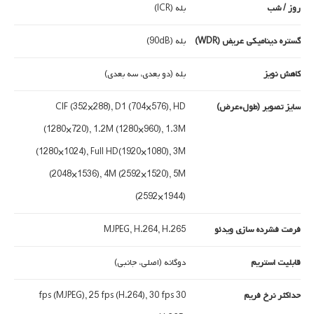
روز / شب
بله (ICR)
گستره دینامیکی عریض (WDR)
بله (90dB)
کاهش نویز
بله (دو بعدی، سه بعدی)
سایز تصویر (طول*عرض)
CIF (352×288), D1 (704×576), HD
(1280×720), 1.2M (1280×960), 1.3M
(1280×1024), Full HD(1920×1080), 3M
(2048×1536), 4M (2592×1520), 5M
(2592×1944)
فرمت فشرده سازی ویدئو
MJPEG, H.264, H.265
قابلیت استریم
دوگانه (اصلی، جانبی)
حداکثر نرخ فریم
30 fps (MJPEG), 25 fps (H.264), 30 fps