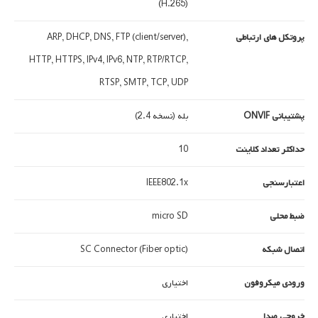
(H.265)
پروتکل های ارتباطی
ARP, DHCP, DNS, FTP (client/server),
HTTP, HTTPS, IPv4, IPv6, NTP, RTP/RTCP,
RTSP, SMTP, TCP, UDP
پشتیبانی ONVIF
بله (نسخه 2.4)
حداکثر تعداد کلاینت
10
اعتبارسنجی
IEEE802.1x
ضبط محلی
micro SD
اتصال شبکه
SC Connector (Fiber optic)
ورودی میکروفون
اختیاری
خروجی صدا
اختیاری