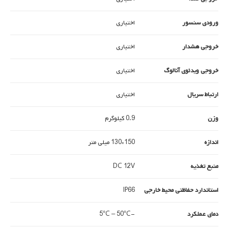
ورودی سنسور
اختیاری
خروجی هشدار
اختیاری
خروجی ویدئوی آنالوگ
اختیاری
ارتباط سریال
اختیاری
وزن
0.9 کیلوگرم
اندازه
150*130 میلی متر
منبع تغذیه
DC 12V
استاندارد حفاظتی محیط خارجی
IP66
دمای عملکرد
-5°C – 50°C