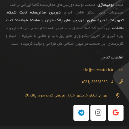
صدد
بومی‌سازی
صنعت تولید دوربین‌های مداربسته کاملا ایرانی برآمد.
محصولات فوق الذکر شامل انواع
دوربین مداربسته تحت شبکه
،
تجهیزات
ذخیره سازی
،
دوربین های پلاک خوان
و
سامانه هوشمند ثبت
تخلفات
می باشد که کاملا منطبق بر بالاترین استانداردهای بین المللی و با
بهره گیری از آخرین تکنولوژی های روز دنیا و مطابق با شرایط ، اقلیم و
کاربردهای این صنعت در میهن اسلامی مان طراحی و تولید گردیده است.
اطلاعات تماس
info@sorenatech.ir
4 – 22623060 (021)
تهران، خیابان خرمشهر، خیابان عربعلی، کوچه سوم، پلاک 20