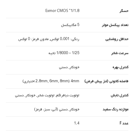
حسگر
1/1.8" Exmor CMOS
تعداد پیکسل موثر
5 مگاپیکسل
حداقل روشنایی
رنگی: 0.001 لوکس, مادون قرمز: 0 لوکس
سرعت شاتر
1/25 – 1/8000 ثانیه
کنترل بهره
خودکار, دستی
فاصله کانونی (لنز پیش فرض)
4mm (2.8mm, 6mm, 8mm اختیاری)
کنترل تابش
اولویت دیافراگم, اولویت شاتر, خودکار, دستی
موازنه رنگ سفید
خودکار, دستی (آبی، سبز، قرمز)
عدد F
1.4