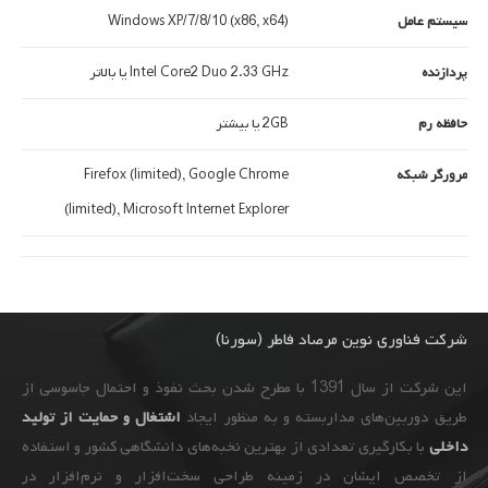
سیستم عامل
Windows XP/7/8/10 (x86, x64)
پردازنده
Intel Core2 Duo 2.33 GHz یا بالاتر
حافظه رم
2GB یا بیشتر
مرورگر شبکه
Firefox (limited), Google Chrome
(limited), Microsoft Internet Explorer
شرکت فناوری نوین مرصاد فاطر (سورنا)
این شرکت از سال 1391 با مطرح شدن بحث نفوذ و احتمال جاسوسی از
طریق دوربین‌های مداربسته و به ‌منظور ایجاد
اشتغال و حمایت از تولید
داخلی
با بکارگیری تعدادی از بهترین نخبه‌های دانشگاهی کشور و استفاده
از تخصص ایشان در زمینه طراحی سخت‌افزار و نرم‌افزار در