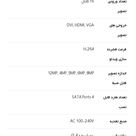
تعداد ورودی
16 کانال
تصویر
خروجی های
DVI, HDMI, VGA
تصویر
فرمت فشرده
H.264
سازی ویدئو
اندازه تصویر
12MP, 4MP, 5MP, 6MP, 8MP
قابل ضبط
تعداد هارد قابل
4 SATA Ports
نصب
منبع تغذیه
AC 100-240V
پشتیبانی
بله (نسخه 2.4)