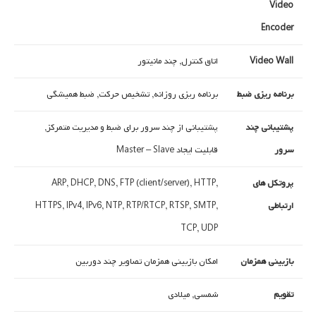
Video
Encoder
Video Wall
اتاق کنترل, چند مانیتور
برنامه ریزی ضبط
برنامه ریزی روزانه, تشخیص حرکت, ضبط همیشگی
پشتیبانی چند
پشتیبانی از چند سرور برای ضبط و مدیریت متمرکز,
سرور
قابلیت ایجاد Master – Slave
پروتکل های
ARP, DHCP, DNS, FTP (client/server), HTTP,
ارتباطی
HTTPS, IPv4, IPv6, NTP, RTP/RTCP, RTSP, SMTP,
TCP, UDP
بازبینی همزمان
امکان بازبینی همزمان تصاویر چند دوربین
تقویم
شمسی, میلادی