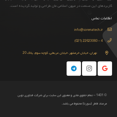
کاربردهای این صنعت در میهن اسلامی مان طراحی و تولید گردیده است.
اطلاعات تماس
info@sorenatech.ir
4 – 22623060 (021)
تهران، خیابان خرمشهر، خیابان عربعلی، کوچه سوم، پلاک 20
© 1401 – تمام حقوق مادی و معنوی این سایت برای شرکت فناوری نوین
مرصاد فاطر (سورنا) محفوظ می باشد.