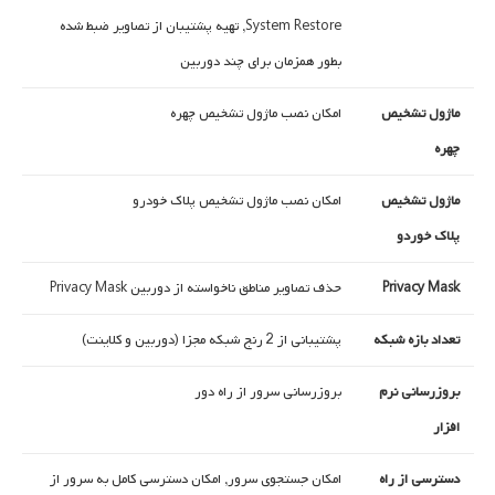
System Restore, تهیه پشتیبان از تصاویر ضبط شده
بطور همزمان برای چند دوربین
ماژول تشخیص
امکان نصب ماژول تشخیص چهره
چهره
ماژول تشخیص
امکان نصب ماژول تشخیص پلاک خودرو
پلاک خوردو
Privacy Mask
حذف تصاویر مناطق ناخواسته از دوربین Privacy Mask
تعداد بازه شبکه
پشتیبانی از 2 رنج شبکه مجزا (دوربین و کلاینت)
بروزرسانی نرم
بروزرسانی سرور از راه دور
افزار
دسترسی از راه
امکان جستجوی سرور, امکان دسترسی کامل به سرور از