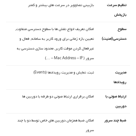
تنظیم سرعت
بازبینی تصاوویر در سرعت های بیشتر و کمتر
بازپخش
سطوح
امکان تعریف انواع نقش ها با سطوح دسترسی متفاوت,
دسترسی(امنیت)
تعیین بازه زمانی برای ورود کاربر به سامانه, فعال و
غیرفعال کردن موقت کاربر, محدود سازی دسترسی به
سرور ( Mac Address – IP – …)
مدیریت
ثبت، نمایش و مدیریت رویدادها (Events)
رویدادها
ارتباط صوتی با
امکان برقراری ارتباط صوتی دو طرفه با دوربین ها
دوربین
ضبط چند سرور
امکان ضبط همزمان دوربین های خاص توسط دو یا چند
سرور