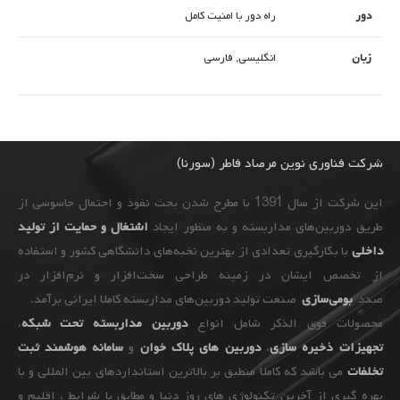
دور
راه دور با امنیت کامل
زبان
انگلیسی, فارسی
شرکت فناوری نوین مرصاد فاطر (سورنا)
این شرکت از سال 1391 با مطرح شدن بحث نفوذ و احتمال جاسوسی از
طریق دوربین‌های مداربسته و به ‌منظور ایجاد
اشتغال و حمایت از تولید
داخلی
با بکارگیری تعدادی از بهترین نخبه‌های دانشگاهی کشور و استفاده
از تخصص ایشان در زمینه طراحی سخت‌افزار و نرم‌افزار در
صدد
بومی‌سازی
صنعت تولید دوربین‌های مداربسته کاملا ایرانی برآمد.
محصولات فوق الذکر شامل انواع
دوربین مداربسته تحت شبکه
،
تجهیزات
ذخیره سازی
،
دوربین های پلاک خوان
و
سامانه هوشمند ثبت
تخلفات
می باشد که کاملا منطبق بر بالاترین استانداردهای بین المللی و با
بهره گیری از آخرین تکنولوژی های روز دنیا و مطابق با شرایط ، اقلیم و