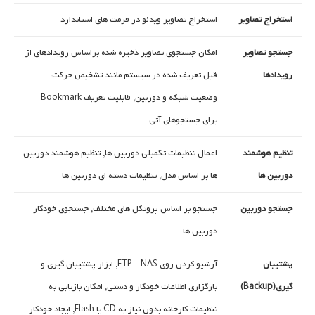
استخراج تصاویر
استخراج تصاویر ویدئو در فرمت های استاندارد
جستجو تصاویر
امکان جستجوی تصاویر ذخیره شده براساس رویدادهای از
رویدادها
قبل تعریف شده در سیستم مانند تشخیص حرکت،
وضعیت شبکه و دوربین, قابلیت تعریف Bookmark
برای جستجوهای آتی
تنظیم هوشمند
اعمال تنظیمات تکمیلی دوربین ها, تنظیم هوشمند دوربین
دوربین ها
ها بر اساس مدل, تنظیمات دسته ای دوربین ها
جستجو دوربین
جستجو بر اساس پروتکل های مختلف, جستجوی خودکار
دوربین ها
پشتیبان
آرشیو کردن روی FTP – NAS, ابزار پشتیبان گیری و
گیری(Backup)
بارگزاری اطلاعات خودکار و دستی, امکان بازیابی به
تنظیمات کارخانه بدون نیاز به CD یا Flash, ایجاد خودکار