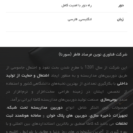
دور
راه دور با امنیت کامل
زبان
انگلیسی, فارسی
شرکت فناوری نوین مرصاد فاطر (سورنا)
این شرکت از سال 1391 با مطرح شدن بحث نفوذ و احتمال جاسوسی از
طریق دوربین‌های مداربسته و به ‌منظور ایجاد
اشتغال و حمایت از تولید
داخلی
با بکارگیری تعدادی از بهترین نخبه‌های دانشگاهی کشور و استفاده
از تخصص ایشان در زمینه طراحی سخت‌افزار و نرم‌افزار در
صدد
بومی‌سازی
صنعت تولید دوربین‌های مداربسته کاملا ایرانی برآمد.
محصولات فوق الذکر شامل انواع
دوربین مداربسته تحت شبکه
،
تجهیزات
ذخیره سازی
،
دوربین های پلاک خوان
و
سامانه هوشمند ثبت
تخلفات
می باشد که کاملا منطبق بر بالاترین استانداردهای بین المللی و با
بهره گیری از آخرین تکنولوژی های روز دنیا و مطابق با شرایط ، اقلیم و