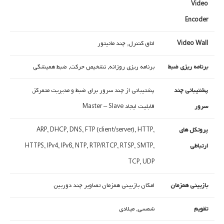
Video
Encoder
Video Wall
اتاق کنترل, چند مانیتور
برنامه ریزی ضبط
برنامه ریزی روزانه, تشخیص حرکت, ضبط همیشگی
پشتیبانی چند
پشتیبانی از چند سرور برای ضبط و مدیریت متمرکز,
سرور
قابلیت ایجاد Master – Slave
پروتکل های
ARP, DHCP, DNS, FTP (client/server), HTTP,
ارتباطی
HTTPS, IPv4, IPv6, NTP, RTP/RTCP, RTSP, SMTP,
TCP, UDP
بازبینی همزمان
امکان بازبینی همزمان تصاویر چند دوربین
تقویم
شمسی, میلادی