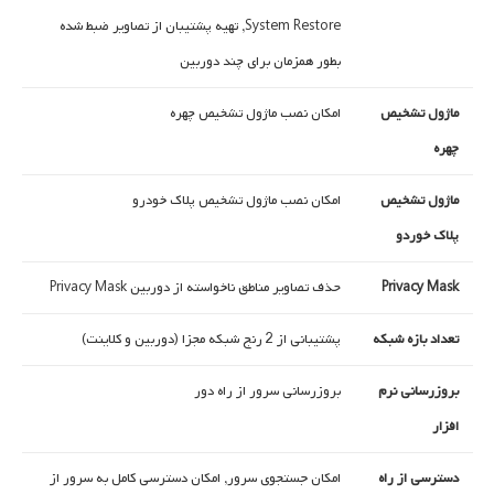
System Restore, تهیه پشتیبان از تصاویر ضبط شده
بطور همزمان برای چند دوربین
ماژول تشخیص
امکان نصب ماژول تشخیص چهره
چهره
ماژول تشخیص
امکان نصب ماژول تشخیص پلاک خودرو
پلاک خوردو
Privacy Mask
حذف تصاویر مناطق ناخواسته از دوربین Privacy Mask
تعداد بازه شبکه
پشتیبانی از 2 رنج شبکه مجزا (دوربین و کلاینت)
بروزرسانی نرم
بروزرسانی سرور از راه دور
افزار
دسترسی از راه
امکان جستجوی سرور, امکان دسترسی کامل به سرور از