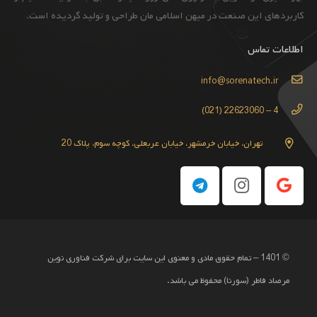
کاربردهای این صنعت در میهن اسلامی مان طراحی و تولید گردیده است.
اطلاعات تماس
info@sorenatech.ir
4 – 22623060 (021)
تهران، خیابان خرمشهر، خیابان عربعلی، کوچه سوم، پلاک 20
© 1401 – تمام حقوق مادی و معنوی این سایت برای شرکت فناوری نوین
مرصاد فاطر (سورنا) محفوظ می باشد.