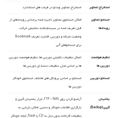
استخراج تصاویر
استخراج تصاویر ویدئو در فرمت های استاندارد
جستجو تصاویر
امکان جستجوی تصاویر ذخیره شده براساس رویدادهای از
رویدادها
قبل تعریف شده در سیستم مانند تشخیص حرکت،
وضعیت شبکه و دوربین, قابلیت تعریف Bookmark
برای جستجوهای آتی
تنظیم هوشمند
اعمال تنظیمات تکمیلی دوربین ها, تنظیم هوشمند دوربین
دوربین ها
ها بر اساس مدل, تنظیمات دسته ای دوربین ها
جستجو دوربین
جستجو بر اساس پروتکل های مختلف, جستجوی خودکار
دوربین ها
پشتیبان
آرشیو کردن روی FTP – NAS, ابزار پشتیبان گیری و
گیری(Backup)
بارگزاری اطلاعات خودکار و دستی, امکان بازیابی به
تنظیمات کارخانه بدون نیاز به CD یا Flash, ایجاد خودکار