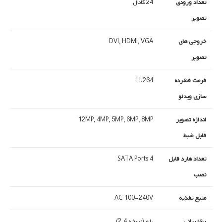
تعداد ورودی
24 کانال
تصویر
خروجی های
DVI, HDMI, VGA
تصویر
فرمت فشرده
H.264
سازی ویدئو
اندازه تصویر
12MP, 4MP, 5MP, 6MP, 8MP
قابل ضبط
تعداد هارد قابل
4 SATA Ports
نصب
منبع تغذیه
AC 100-240V
پشتیبانی
بله (نسخه 2.4)