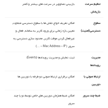
تنظیم سرعت
بازبینی تصاوویر در سرعت های بیشتر و کمتر
بازپخش
سطوح
امکان تعریف انواع نقش ها با سطوح دسترسی متفاوت,
دسترسی(امنیت)
تعیین بازه زمانی برای ورود کاربر به سامانه, فعال و
غیرفعال کردن موقت کاربر, محدود سازی دسترسی به
سرور ( Mac Address – IP – …)
مدیریت
ثبت، نمایش و مدیریت رویدادها (Events)
رویدادها
ارتباط صوتی با
امکان برقراری ارتباط صوتی دو طرفه با دوربین ها
دوربین
ضبط چند سرور
امکان ضبط همزمان دوربین های خاص توسط دو یا چند
سرور