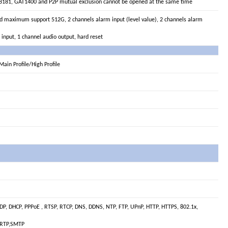
B28181, GAT1400 and P2P mutual exclusion cannot be opened at the same time
d maximum support 512G, 2 channels alarm input (level value), 2 channels alarm
 input, 1 channel audio output, hard reset
Main Profile/High Profile
 UDP, DHCP, PPPoE , RTSP, RTCP, DNS, DDNS, NTP, FTP, UPnP, HTTP, HTTPS, 802.1x,
) RTP,SMTP