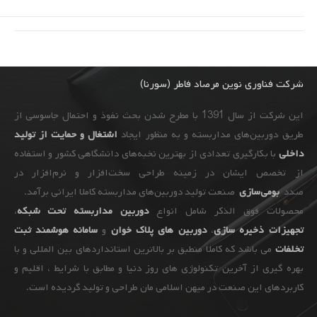
شرکت فناوری نوین مرصاد فاطر (سورنا)
این شرکت از سال 1391 با مطرح شدن بحث نفوذ و احتمال جاسوسی از
طریق دوربین‌های مداربسته و به ‌منظور ایجاد
اشتغال و حمایت از تولید
داخلی
با بکارگیری تعدادی از بهترین نخبه‌های دانشگاهی کشور و استفاده
از تخصص ایشان در زمینه طراحی سخت‌افزار و نرم‌افزار در
صدد
بومی‌سازی
صنعت تولید دوربین‌های مداربسته کاملا ایرانی برآمد.
محصولات فوق الذکر شامل انواع
دوربین مداربسته تحت شبکه
،
تجهیزات
ذخیره سازی
،
دوربین های پلاک خوان
و
سامانه هوشمند ثبت
تخلفات
می باشد که کاملا منطبق بر بالاترین استانداردهای بین المللی و با
بهره گیری از آخرین تکنولوژی های روز دنیا و مطابق با شرایط ، اقلیم و
کاربردهای این صنعت در میهن اسلامی مان طراحی و تولید گردیده است.