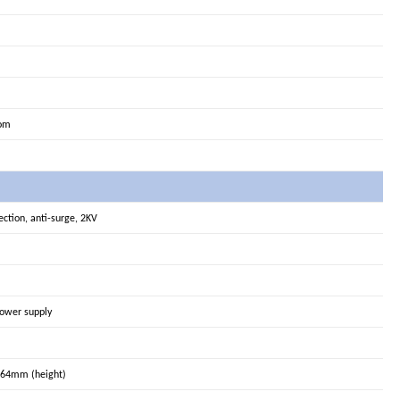
tom
tection, anti-surge, 2KV
power supply
 64mm (height)