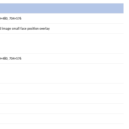
0×480, 704×576
 image small face position overlay
0×480, 704×576