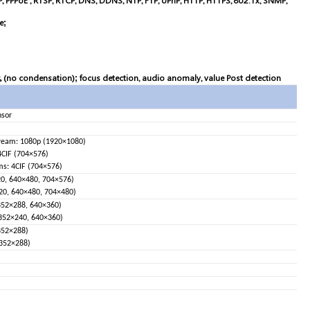
P, PPPoE , RTSP, RTCP, DNS, DDNS, NTP, FTP, UPnP, HTTP, HTTPS, 802.1x, SNMP,
e;
 (no condensation); focus detection, audio anomaly, value Post detection
nsor
stream: 1080p (1920×1080)
4CIF (704×576)
ams: 4CIF (704×576)
20, 640×480, 704×576)
20, 640×480, 704×480)
352×288, 640×360)
 352×240, 640×360)
352×288)
 352×288)