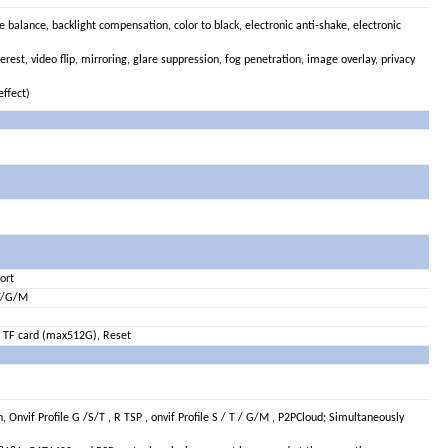
e balance, backlight compensation, color to black, electronic anti-shake, electronic
erest, video flip, mirroring, glare suppression, fog penetration, image overlay, privacy
effect)
ort
/T/G/M
, TF card (max512G), Reset
Onvif Profile G /S/T , R TSP , onvif Profile S / T / G/M , P2PCloud; Simultaneously